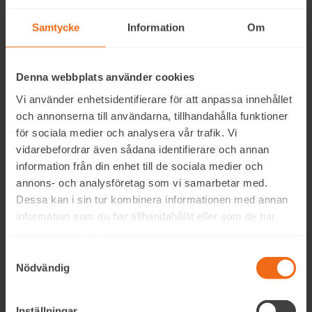
fötter, men de ger inte någon biomekanisk korrigering. I
själva verket kan gel-fotbäddar göra tvärtom och göra
Samtycke
Information
Om
ett felaktigt gångmönster ännu mer instabilt.
Denna webbplats använder cookies
Vi använder enhetsidentifierare för att anpassa innehållet
och annonserna till användarna, tillhandahålla funktioner
för sociala medier och analysera vår trafik. Vi
vidarebefordrar även sådana identifierare och annan
information från din enhet till de sociala medier och
annons- och analysföretag som vi samarbetar med.
Dessa kan i sin tur kombinera informationen med annan
information som du har tillhandahållit eller som de har
samlat in när du har använt deras tjänster.
Samtyckesval
Ortopediska inläggssulor fungerar genom att stödja
Nödvändig
fotvalven och riktar upp anklar och underben så att
man sätter ner foten rakt vid gång.
Inställningar