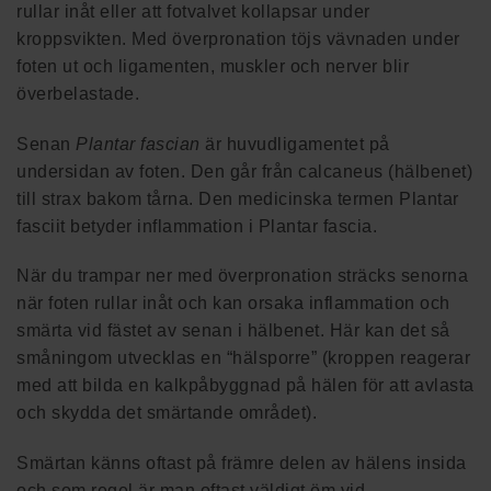
rullar inåt eller att fotvalvet kollapsar under
kroppsvikten. Med överpronation töjs vävnaden under
foten ut och ligamenten, muskler och nerver blir
överbelastade.
Senan
Plantar fascian
är huvudligamentet på
undersidan av foten. Den går från calcaneus (hälbenet)
till strax bakom tårna. Den medicinska termen Plantar
fasciit betyder inflammation i Plantar fascia.
När du trampar ner med överpronation sträcks senorna
när foten rullar inåt och kan orsaka inflammation och
smärta vid fästet av senan i hälbenet. Här kan det så
småningom utvecklas en “hälsporre” (kroppen reagerar
med att bilda en kalkpåbyggnad på hälen för att avlasta
och skydda det smärtande området).
Smärtan känns oftast på främre delen av hälens insida
och som regel är man oftast väldigt öm vid