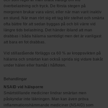
överbelastning och tryck. De första stegen på
morgonen brukar vara värst, eller när man varit inaktiv
en stund. När man rört sig ett tag blir stelhet och smärta
ofta bättre för att sedan byggas på och bli värre vid
längre tids belastning. Det händer ibland att man
drabbas i båda hälarna samtidigt men det är vanligast
att bara en fot drabbas.
Vid stillastående förläggs ca 60 % av kroppsvikten på
hälarna och smärtan kan också sprida sig vidare bakåt
under hälen eller framåt i hålfoten. ​
Behandlingar
NSAID vid hälsporre
Smärtstillande mediciner lindrar smärtan men
påskyndar inte läkningen. Man kan även pröva
inflammationshämmande mediciner (NSAID) som