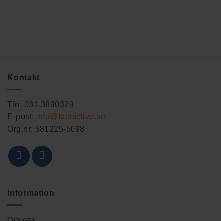
Kontakt
Tfn: 031-3890329
E-post:
info@footactive.se
Org.nr: 581225-5098
Information
Om oss