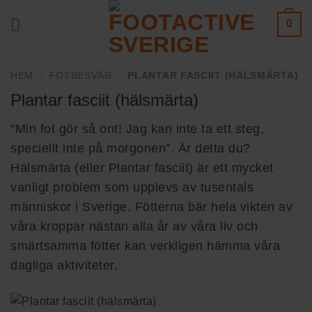
Skip
0
to
content
HEM
/
FOTBESVÄR
/
PLANTAR FASCIIT (HÄLSMÄRTA)
Plantar fasciit (hälsmärta)
“Min fot gör så ont! Jag kan inte ta ett steg,
speciellt inte på morgonen”. Är detta du?
Hälsmärta (eller Plantar fasciit) är ett mycket
vanligt problem som upplevs av tusentals
människor i Sverige. Fötterna bär hela vikten av
våra kroppar nästan alla år av våra liv och
smärtsamma fötter kan verkligen hämma våra
dagliga aktiviteter.