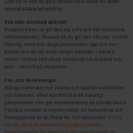
Som tur är kan du göra mycket själv innan du söker
specialistläkarbehandling.
Vila eller minskad aktivitet
Kroppen klarar av att läka sig själv och kan övervinna
inflammationen, förutsatt att du ger den lite vila. Undvik
löpning, idrott och långa promenader, upp och ner i
backar och att stå under längre perioder, i minst 6
veckor. Undvik helt att gå barfota på hårda kakel och
golv – särskilt på morgonen.
Fot- och benövningar
Många människor har strama och spända vadmuskler
och hälsenor, vilket kan försvåra ett naturligt
gångmönster som ger överbelastning på plantar fascia.
Flexibla muskler är mycket viktigt vid behandling och
förebyggande av de flesta fot- och benskador.
Klicka
här för att se en översikt över några snabba
stretchövningar för fötter och ben som kommer att