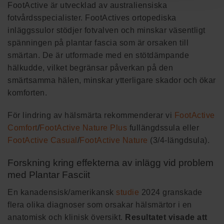
FootActive är utvecklad av australiensiska
fotvårdsspecialister. FootActives ortopediska
inläggssulor stödjer fotvalven och minskar väsentligt
spänningen på plantar fascia som är orsaken till
smärtan. De är utformade med en stötdämpande
hälkudde, vilket begränsar påverkan på den
smärtsamma hälen, minskar ytterligare skador och ökar
komforten.
För lindring av hälsmärta rekommenderar vi
FootActive
Comfort
/
FootActive Nature Plus
fullängdssula eller
FootActive Casual
/
FootActive Nature
(3/4-längdsula).
Forskning kring effekterna av inlägg vid problem
med Plantar Fasciit
En kanadensisk/amerikansk
studie
2024 granskade
flera olika diagnoser som orsakar hälsmärtor i en
anatomisk och klinisk översikt.
Resultatet visade att