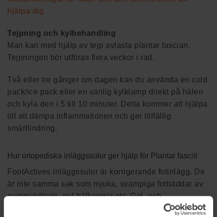
hjälpa dig.
Tejpning och kylbehandling
Man kan med hjälp av tejp avlasta plantar fascian.
Tejpningen bör utföras flera veckor i rad.
Två eller tre gånger om dagen kan du använda en cold
pack/ice pack eller en vanlig kylklamp direkt på hälen
och kyla den i 5 till 10 minuter. Detta kommer att hjälpa
till att dämpa inflammationen och ger tillfällig
smärtlindring.
Hur ortopediska inläggssulor ger hjälp för Plantar fasciit
FootActives inläggssulor är korrigerande fotinlägg. De
är inte samma sak som mjuka, svampiga fotbäddar av
gummi/silicon, gel-hälkoppar etc. Gel- och
gummi/silikon-fotbäddar kan ge dämpning i hälar och