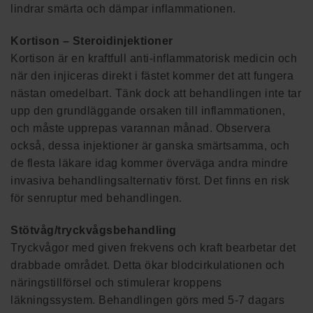
lindrar smärta och dämpar inflammationen.
Kortison – Steroidinjektioner
Kortison är en kraftfull anti-inflammatorisk medicin och
när den injiceras direkt i fästet kommer det att fungera
nästan omedelbart. Tänk dock att behandlingen inte tar
upp den grundläggande orsaken till inflammationen,
och måste upprepas varannan månad. Observera
också, dessa injektioner är ganska smärtsamma, och
de flesta läkare idag kommer överväga andra mindre
invasiva behandlingsalternativ först. Det finns en risk
för senruptur med behandlingen.
Stötvåg/tryckvågsbehandling
Tryckvågor med given frekvens och kraft bearbetar det
drabbade området. Detta ökar blodcirkulationen och
näringstillförsel och stimulerar kroppens
läkningssystem. Behandlingen görs med 5-7 dagars