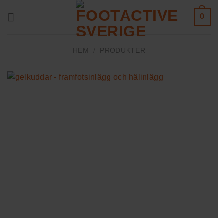
Skip
0
to
content
HEM
/
PRODUKTER