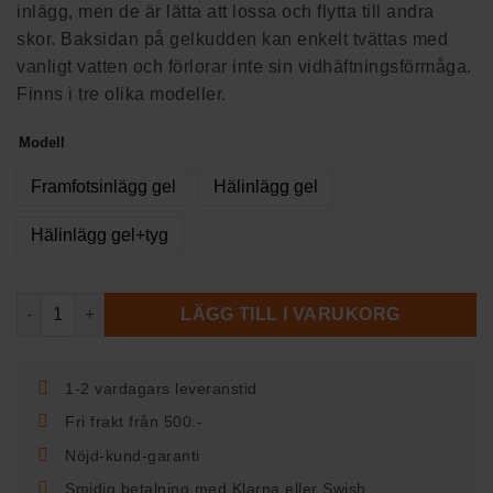
inlägg, men de är lätta att lossa och flytta till andra
skor. Baksidan på gelkudden kan enkelt tvättas med
vanligt vatten och förlorar inte sin vidhäftningsförmåga.
Finns i tre olika modeller.
Modell
Framfotsinlägg gel
Hälinlägg gel
Hälinlägg gel+tyg
Gelkuddar mängd
LÄGG TILL I VARUKORG
1-2 vardagars leveranstid
Fri frakt från 500:-
Nöjd-kund-garanti
Smidig betalning med Klarna eller Swish