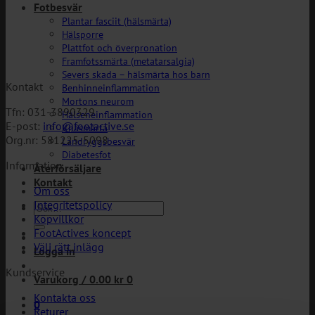
Fotbesvär
Plantar fasciit (hälsmärta)
Hälsporre
Plattfot och överpronation
Framfotssmärta (metatarsalgia)
Severs skada – hälsmärta hos barn
Kontakt
Benhinneinflammation
Mortons neurom
Tfn: 031-3890329
Hälseneinflammation
E-post:
info@footactive.se
Knäsmärta
Org.nr: 581225-5098
Ländryggsbesvär
Diabetesfot
Information
Återförsäljare
Kontakt
Om oss
Integritetspolicy
Sök
Köpvillkor
efter:
FootActives koncept
Välj rätt inlägg
Logga in
Kundservice
Varukorg /
0.00
kr
0
Kontakta oss
0
Returer