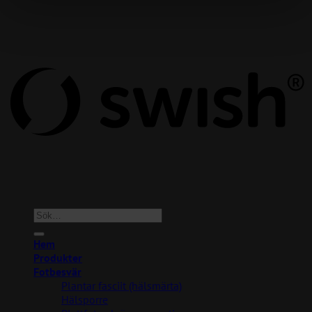
Copyright 2026 ©
FootActive Sverige
Sök
efter:
Hem
Produkter
Fotbesvär
Plantar fasciit (hälsmärta)
Hälsporre