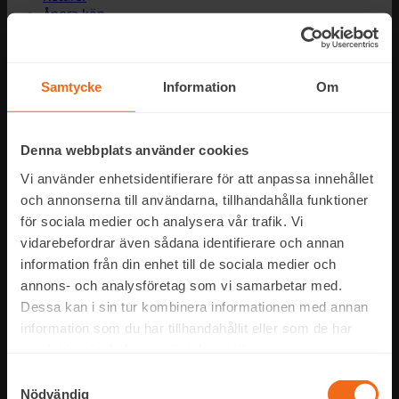
Ångra köp
FAQ
Samtycke
Information
Om
Denna webbplats använder cookies
Vi använder enhetsidentifierare för att anpassa innehållet
FootActive Danmark
och annonserna till användarna, tillhandahålla funktioner
FootActive Finland
för sociala medier och analysera vår trafik. Vi
FootActive Norge
vidarebefordrar även sådana identifierare och annan
information från din enhet till de sociala medier och
annons- och analysföretag som vi samarbetar med.
Dessa kan i sin tur kombinera informationen med annan
information som du har tillhandahållit eller som de har
samlat in när du har använt deras tjänster.
Samtyckesval
Nödvändig