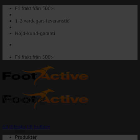
Skip
Fri frakt från 500:-
to
content
1-2 vardagars leveranstid
Nöjd-kund-garanti
Fri frakt från 500:-
Varukorg
Din varukorg är för närvarande tom.
Gå tillbaka till butiken
Hem
Produkter