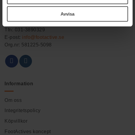
Kontakt
Avvisa
Tfn: 031-3890329
E-post:
info@footactive.se
Org.nr: 581225-5098
Information
Om oss
Integritetspolicy
Köpvillkor
FootActives koncept