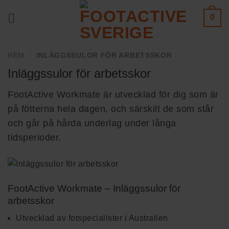
Skip
0
to
content
HEM
/
INLÄGGSSULOR FÖR ARBETSSKOR
Inläggssulor för arbetsskor
FootActive Workmate är utvecklad för dig som är
på fötterna hela dagen, och särskilt de som står
och går på hårda underlag under långa
tidsperioder.
FootActive Workmate – Inläggssulor för
arbetsskor
Utvecklad av fotspecialister i Australien