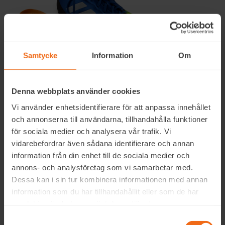
Samtycke
Information
Om
Denna webbplats använder cookies
Vi använder enhetsidentifierare för att anpassa innehållet
Att spela fotboll innebär en hel del snabba rörelser,
och annonserna till användarna, tillhandahålla funktioner
löpdueller, hastiga stopp, vändningar, upphopp och
för sociala medier och analysera vår trafik. Vi
andra moment som sätter stor press på fötterna.
vidarebefordrar även sådana identifierare och annan
Biomekaniska obalanser (t.ex. överpronation) ökar också
information från din enhet till de sociala medier och
risken för skada.
annons- och analysföretag som vi samarbetar med.
Dessa kan i sin tur kombinera informationen med annan
Vanliga fotbollsskador inkluderar
Plantar
information som du har tillhandahållit eller som de har
fasciit
,
hälseneinflammation
,
benhinneproblem
samlat in när du har använt deras tjänster.
och
knäskador
som t.ex. Patello-femoralt smärtsyndrom.
Samtyckesval