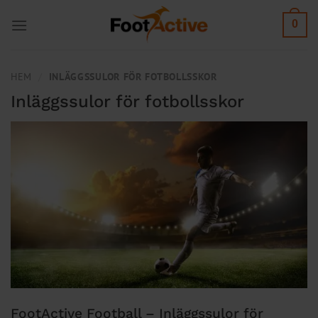
Skip
0
to
content
HEM
/
INLÄGGSSULOR FÖR FOTBOLLSSKOR
Inläggssulor för fotbollsskor
FootActive Football – Inläggssulor för