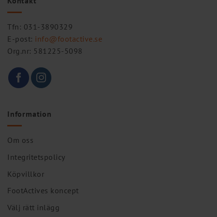
Kontakt
Tfn: 031-3890329
E-post:
info@footactive.se
Org.nr: 581225-5098
Information
Om oss
Integritetspolicy
Köpvillkor
FootActives koncept
Välj rätt inlägg